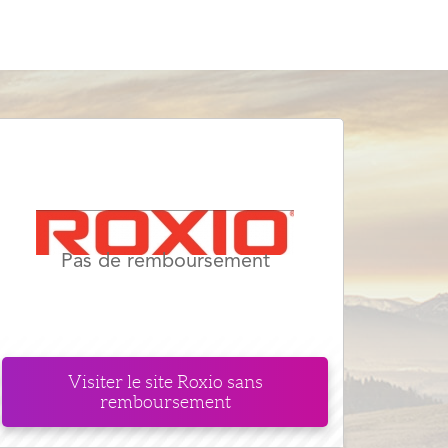
Pas de remboursement
Visiter le site
Roxio
sans
remboursement