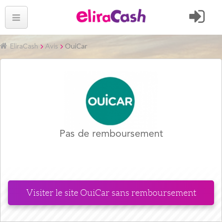
OuiCar
EliraCash
Avis
Pas de remboursement
Visiter le site
OuiCar
sans remboursement